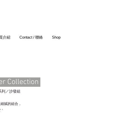
 材質介紹
Contact / 聯絡
Shop
r Collection
系列／沙發組
又細膩的組合，
氣，
落，