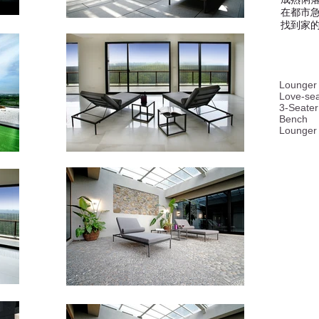
在都市
​找到家
Lounger 
Love-sea
3-Seater
Bench
Lounger​