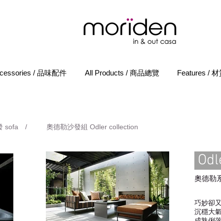
cessories / 品味配件
All Products / 商品總覽
Features /
 sofa
/
奧德勒沙發組 Odler collection
Odle
奧德勒
巧妙卻
沉穩大
成熟俐