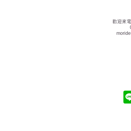
歡迎來
morid
morid
​台南
(