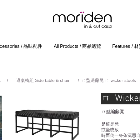
cessories / 品味配件
All Products / 商品總覽
Features /
s
/
邊桌椅組 Side table & chair
/
ㄇ型邊藤凳 ㄇ wicker stools
ㄇ Wicker
​ㄇ
編藤凳
型
是椅是凳
或坐或放
時而倒一杯茶沉思