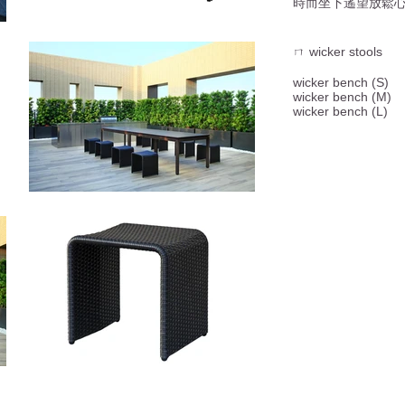
時而坐下遙望放鬆
ㄇ wicker stools
wicker bench (S)
wicker bench (M)
wicker bench (L)