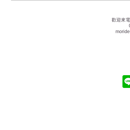
歡迎來
morid
morid
​台南
(