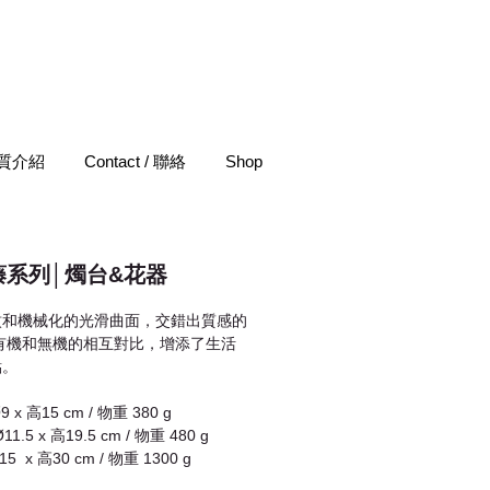
 材質介紹
Contact / 聯絡
Shop
藤系列│燭台&花器
紋和機械化的光滑曲面，交錯出質感的
有機和無機的相互對比，增添了生活
點。
Ø9 x 高15 cm / 物重 380 g
Ø11.5 x 高19.5 cm / 物重 480 g
Ø15  x 高30 cm / 物重 1300 g