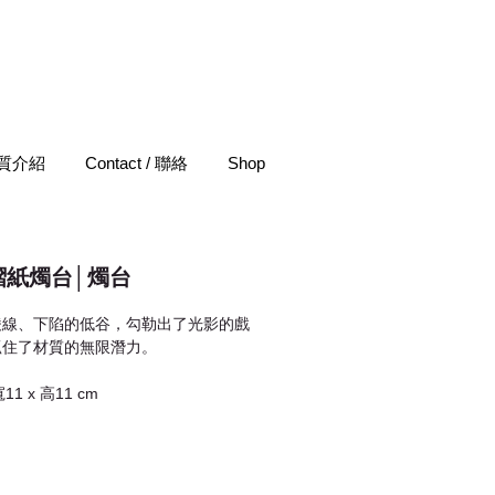
 材質介紹
Contact / 聯絡
Shop
摺紙燭台│燭台
稜線、下陷的低谷，勾勒出了光影的戲
抓住了材質的無限潛力。
寬11 x 高11 cm