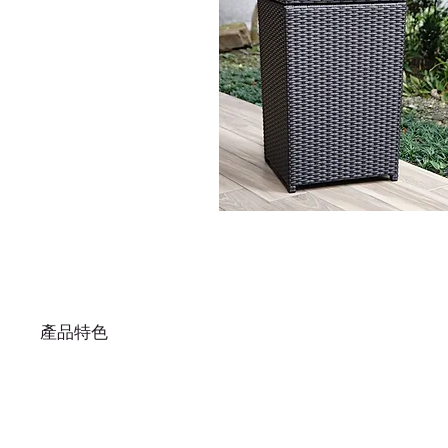
產品特色
材質選用HDPE高密度聚酯纖維與鋁合金骨架，
具備防海鹽侵蝕與日照曝曬的產品特質。
極簡俐落造型適合融入各式室內外空間，
編藤的風格更能展現屋主在小細節搭配上的用心，